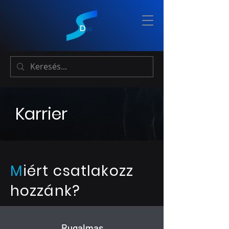
Karrier
M
iért csatlakozz
hozzánk?
Rugalmas