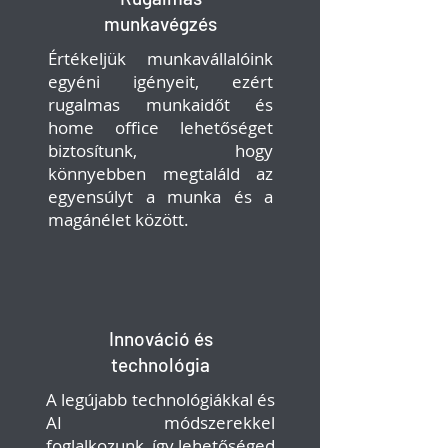
munkavégzés
Értékeljük munkavállalóink
egyéni igényeit, ezért
rugalmas munkaidőt és
home office lehetőséget
biztosítunk, hogy
könnyebben megtaláld az
egyensúlyt a munka és a
magánélet között.
Innováció és
technológia
A legújabb technológiákkal és
AI módszerekkel
foglalkozunk, így lehetőséged