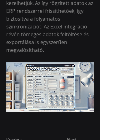
kezelhetjük. Az így rögzített adatok az
ERP rendszerrel frissíthetőek, így
biztosítva a folyamatos
szinkronizációt. Az Excel integráció
révén tömeges adatok feltöltése és
exportálása is egyszerűen
megvalósítható.
Previous
Next