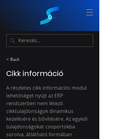
< Back
Cikk információ
A részletes cikk információs modul
lehetőséget nyújt az ERP
rendszerben nem létező
cikktulajdonságok dinamikus
kezelésére és bővítésére. Az egyedi
tulajdonságokat csoportokba
sorolva, átlátható formában