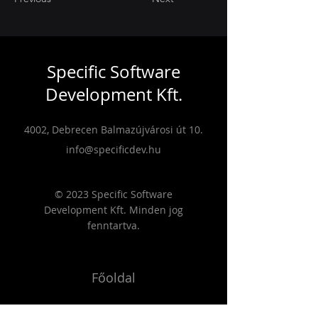
Specific Software
Development Kft.
4002, Debrecen Balmazújvárosi út 10.
info@specificdev.hu
© 2023 Specific Software
Development Kft. Minden jog
fenntartva.
Főoldal
Szolgáltatások